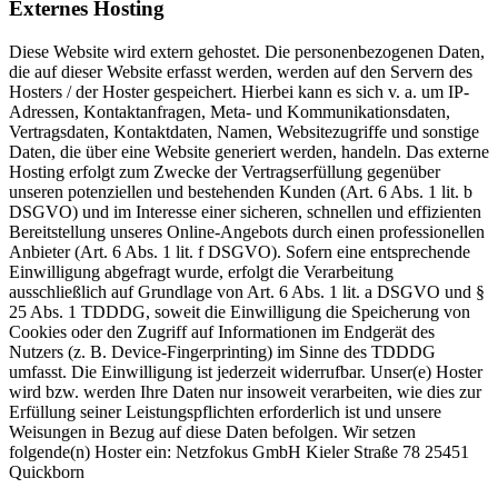
Externes Hosting
Diese Website wird extern gehostet. Die personenbezogenen Daten,
die auf dieser Website erfasst werden, werden auf den Servern des
Hosters / der Hoster gespeichert. Hierbei kann es sich v. a. um IP-
Adressen, Kontaktanfragen, Meta- und Kommunikationsdaten,
Vertragsdaten, Kontaktdaten, Namen, Websitezugriffe und sonstige
Daten, die über eine Website generiert werden, handeln. Das externe
Hosting erfolgt zum Zwecke der Vertragserfüllung gegenüber
unseren potenziellen und bestehenden Kunden (Art. 6 Abs. 1 lit. b
DSGVO) und im Interesse einer sicheren, schnellen und effizienten
Bereitstellung unseres Online-Angebots durch einen professionellen
Anbieter (Art. 6 Abs. 1 lit. f DSGVO). Sofern eine entsprechende
Einwilligung abgefragt wurde, erfolgt die Verarbeitung
ausschließlich auf Grundlage von Art. 6 Abs. 1 lit. a DSGVO und §
25 Abs. 1 TDDDG, soweit die Einwilligung die Speicherung von
Cookies oder den Zugriff auf Informationen im Endgerät des
Nutzers (z. B. Device-Fingerprinting) im Sinne des TDDDG
umfasst. Die Einwilligung ist jederzeit widerrufbar. Unser(e) Hoster
wird bzw. werden Ihre Daten nur insoweit verarbeiten, wie dies zur
Erfüllung seiner Leistungspflichten erforderlich ist und unsere
Weisungen in Bezug auf diese Daten befolgen. Wir setzen
folgende(n) Hoster ein: Netzfokus GmbH Kieler Straße 78 25451
Quickborn